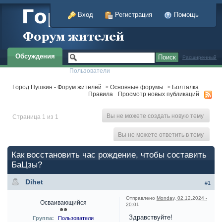
Вход
Регистрация
Помощь
Обсуждения
Расширенный
Пользователи
Город Пушкин - Форум жителей
>
Основные форумы
>
Болталка
Правила
Просмотр новых публикаций
Вы не можете создать новую тему
Страница 1 из 1
Вы не можете ответить в тему
Как восстановить час рождение, чтобы составить
БаЦзы?
Dihet
#1
Отправлено
Monday, 02.12.2024 -
Осваивающийся
20:01
Здравствуйте!
Группа:
Пользователи