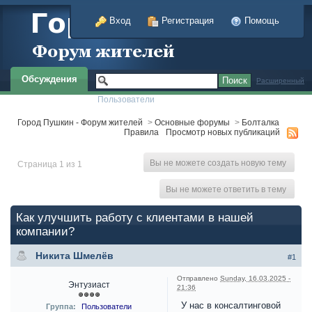
Вход
Регистрация
Помощь
Обсуждения
Расширенный
Пользователи
Город Пушкин - Форум жителей
>
Основные форумы
>
Болталка
Правила
Просмотр новых публикаций
Вы не можете создать новую тему
Страница 1 из 1
Вы не можете ответить в тему
Как улучшить работу с клиентами в нашей
компании?
Никита Шмелёв
#1
Отправлено
Sunday, 16.03.2025 -
Энтузиаст
21:36
У нас в консалтинговой
Группа:
Пользователи