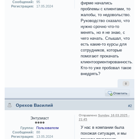
Сообщений:
95
фирме начались
Регистрация:
17.05.2024
проблемы с клиентами, то
жалобы, то недовольство.
Руководство сказало, что
нужно срочно что-то
менять, но я не знаю, с
чего начать. Слышал, что
есть какие-то курсы для
сотрудников, которые
помогают прокачать
клиентоориентированность.
Кто-то уже пробовал такое
внедрять?
0
Ответить
Орехов Василий
#2
Отправлено
Sunday, 16.03.2025 -
Энтузиаст
21:45
У нас в компании была
Группа:
Пользователи
Сообщений:
88
похожая ситуация, и мы
Регистрация:
13.05.2024