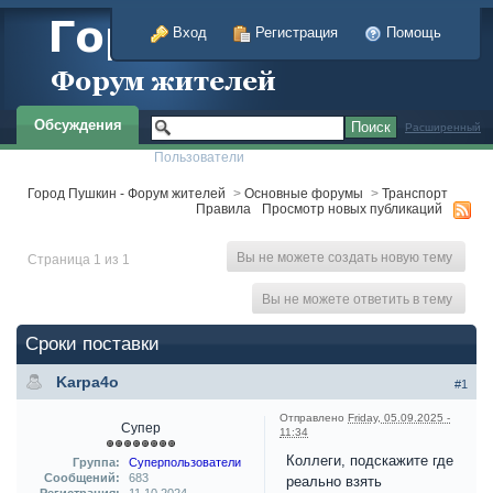
Вход
Регистрация
Помощь
Обсуждения
Расширенный
Пользователи
Город Пушкин - Форум жителей
>
Основные форумы
>
Транспорт
Правила
Просмотр новых публикаций
Вы не можете создать новую тему
Страница 1 из 1
Вы не можете ответить в тему
Сроки поставки
Karpa4o
#1
Отправлено
Friday, 05.09.2025 -
Супер
11:34
Коллеги, подскажите где
Группа:
Суперпользователи
Сообщений:
683
реально взять