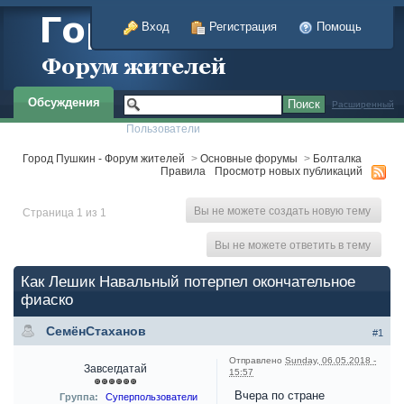
Вход
Регистрация
Помощь
Обсуждения
Расширенный
Пользователи
Город Пушкин - Форум жителей
>
Основные форумы
>
Болталка
Правила
Просмотр новых публикаций
Вы не можете создать новую тему
Страница 1 из 1
Вы не можете ответить в тему
Как Лешик Навальный потерпел окончательное
фиаско
СемёнСтаханов
#1
Отправлено
Sunday, 06.05.2018 -
Завсегдатай
15:57
Вчера по стране
Группа:
Суперпользователи