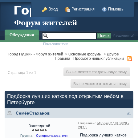
Вход
Регистрация
Помощь
Обсуждения
Расширенный
Пользователи
Город Пушкин - Форум жителей
>
Основные форумы
>
Другое
Правила
Просмотр новых публикаций
Вы не можете создать новую тему
Страница 1 из 1
Вы не можете ответить в тему
Подборка лучших катков под открытым небом в
Петербурге
СемёнСтаханов
#1
Отправлено
Monday, 27.01.2020 -
Завсегдатай
20:15
Подборка лучших катков
Группа:
Суперпользователи