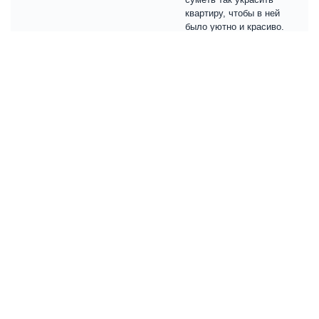
квартиру, чтобы в ней
было уютно и красиво.
Подумайте, что купить на
стены - может картины
какие-то развесить?
0
Ответить
Pushkareva
#3
Отправлено
Friday, 28.02.2020 -
Энтузиаст
12:29
на счет картин идея
Группа:
Суперпользователи
Сообщений:
91
хорошая, только сразу
Регистрация:
31.03.2016
хочу предупредить,
покупайте настоящие, что
называется - живые
картины. А не
репродукции мировых
шедевров отпечатанные
на бумаге в типографии.
Такие вещи ни один дом