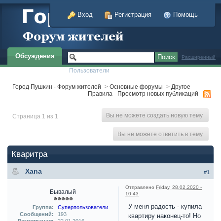
Вход
Регистрация
Помощь
Обсуждения
Расширенный
Пользователи
Город Пушкин - Форум жителей
>
Основные форумы
>
Другое
Правила
Просмотр новых публикаций
Вы не можете создать новую тему
Страница 1 из 1
Вы не можете ответить в тему
Кваритра
Xana
#1
Отправлено
Friday, 28.02.2020 -
Бывалый
10:43
У меня радость - купила
Группа:
Суперпользователи
Сообщений:
193
квартиру наконец-то! Но