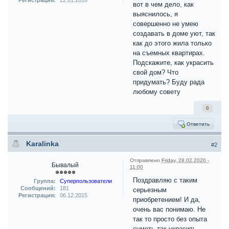
Регистрация:
22.01.2016
вот в чем дело, как
выяснилось, я
совершенно не умею
создавать в доме уют, так
как до этого жила только
на съемных квартирах.
Подскажите, как украсить
свой дом? Что
придумать? Буду рада
любому совету
0
Ответить
Karalinka
#2
Отправлено
Friday, 28.02.2020 -
Бывалый
11:00
Поздравляю с таким
Группа:
Суперпользователи
Сообщений:
181
серьезным
Регистрация:
06.12.2015
приобретением! И да,
очень вас понимаю. Не
так то просто без опыта
суметь так украсить