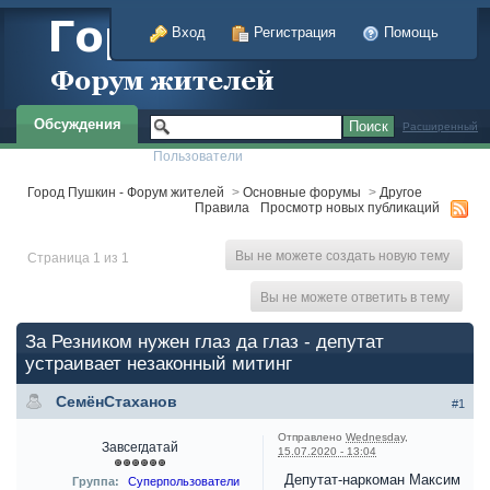
Вход
Регистрация
Помощь
Обсуждения
Расширенный
Пользователи
Город Пушкин - Форум жителей
>
Основные форумы
>
Другое
Правила
Просмотр новых публикаций
Вы не можете создать новую тему
Страница 1 из 1
Вы не можете ответить в тему
За Резником нужен глаз да глаз - депутат
устраивает незаконный митинг
СемёнСтаханов
#1
Отправлено
Wednesday,
Завсегдатай
15.07.2020 - 13:04
Депутат-наркоман Максим
Группа:
Суперпользователи