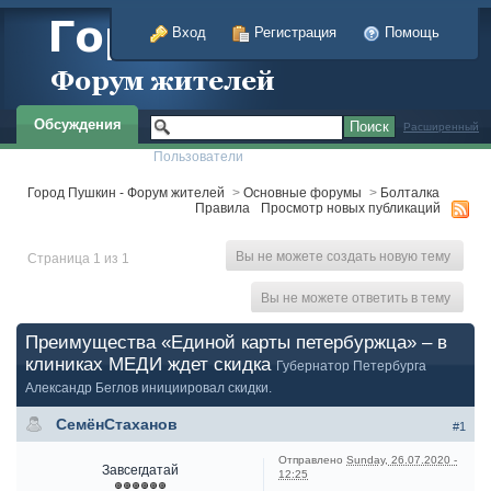
Вход
Регистрация
Помощь
Обсуждения
Расширенный
Пользователи
Город Пушкин - Форум жителей
>
Основные форумы
>
Болталка
Правила
Просмотр новых публикаций
Вы не можете создать новую тему
Страница 1 из 1
Вы не можете ответить в тему
Преимущества «Единой карты петербуржца» – в
клиниках МЕДИ ждет скидка
Губернатор Петербурга
Александр Беглов инициировал скидки.
СемёнСтаханов
#1
Отправлено
Sunday, 26.07.2020 -
Завсегдатай
12:25