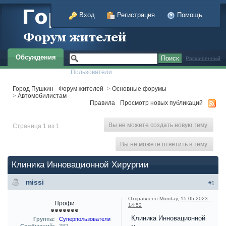
Вход
Регистрация
Помощь
Обсуждения
Расширенный
Пользователи
Город Пушкин - Форум жителей
>
Основные форумы
>
Автомобилистам
Правила
Просмотр новых публикаций
Вы не можете создать новую тему
Страница 1 из 1
Вы не можете ответить в тему
Клиника Инновационной Хирургии
missi
#1
Отправлено
Monday, 15.05.2023 -
Профи
14:52
Клиника Инновационной
Группа:
Суперпользователи