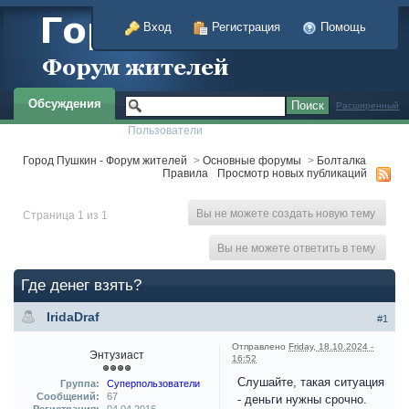
Вход
Регистрация
Помощь
Обсуждения
Расширенный
Пользователи
Город Пушкин - Форум жителей
>
Основные форумы
>
Болталка
Правила
Просмотр новых публикаций
Вы не можете создать новую тему
Страница 1 из 1
Вы не можете ответить в тему
Где денег взять?
IridaDraf
#1
Отправлено
Friday, 18.10.2024 -
Энтузиаст
16:52
Слушайте, такая ситуация
Группа:
Суперпользователи
Сообщений:
67
- деньги нужны срочно.