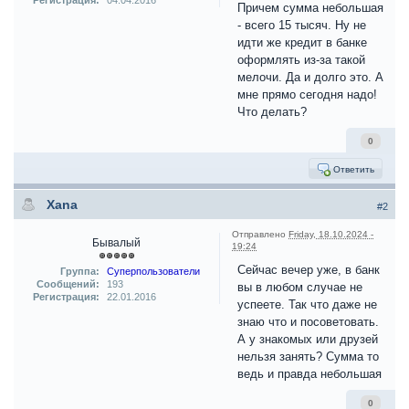
Регистрация:
04.04.2016
Причем сумма небольшая
- всего 15 тысяч. Ну не
идти же кредит в банке
оформлять из-за такой
мелочи. Да и долго это. А
мне прямо сегодня надо!
Что делать?
0
Ответить
Xana
#2
Отправлено
Friday, 18.10.2024 -
Бывалый
19:24
Сейчас вечер уже, в банк
Группа:
Суперпользователи
Сообщений:
193
вы в любом случае не
Регистрация:
22.01.2016
успеете. Так что даже не
знаю что и посоветовать.
А у знакомых или друзей
нельзя занять? Сумма то
ведь и правда небольшая
0