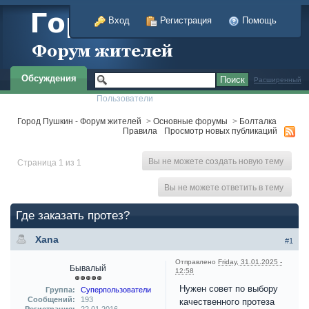
Вход
Регистрация
Помощь
Обсуждения
Расширенный
Пользователи
Город Пушкин - Форум жителей
>
Основные форумы
>
Болталка
Правила
Просмотр новых публикаций
Вы не можете создать новую тему
Страница 1 из 1
Вы не можете ответить в тему
Где заказать протез?
Xana
#1
Отправлено
Friday, 31.01.2025 -
Бывалый
12:58
Нужен совет по выбору
Группа:
Суперпользователи
Сообщений:
193
качественного протеза