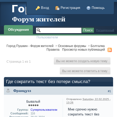
Вход
Регистрация
Помощь
Обсуждения
Расширенный
Пользователи
Город Пушкин - Форум жителей
>
Основные форумы
>
Болталка
Правила
Просмотр новых публикаций
Вы не можете создать новую тему
Страница 1 из 1
Вы не можете ответить в тему
Где сократить текст без потери смысла?
Французз
#1
Отправлено
Saturday, 22.02.2025 -
Бывалый
13:26
Мне срочно нужно
Группа:
Суперпользователи
Сообщений:
116
сократить текст без