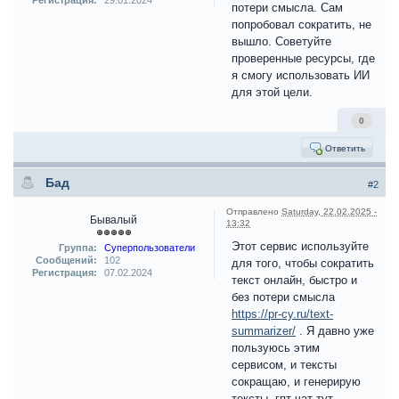
Регистрация:
29.01.2024
потери смысла. Сам
попробовал сократить, не
вышло. Советуйте
проверенные ресурсы, где
я смогу использовать ИИ
для этой цели.
0
Ответить
Бад
#2
Отправлено
Saturday, 22.02.2025 -
Бывалый
13:32
Этот сервис используйте
Группа:
Суперпользователи
Сообщений:
102
для того, чтобы сократить
Регистрация:
07.02.2024
текст онлайн, быстро и
без потери смысла
https://pr-cy.ru/text-
summarizer/
. Я давно уже
пользуюсь этим
сервисом, и тексты
сокращаю, и генерирую
тексты, гпт чат тут