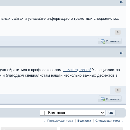
#2
ельных сайтах и узнавайте информацию о грамотных специалистах.
0
Ответить
#3
ндую обратиться к профессионалам
...-zastrojshhika/
У специалистов
ом и благодаря специалистам нашли несколько важных дефектов в
0
Ответить
← Предыдущая тема
Болталка
Следующая тема →