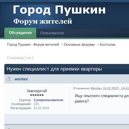
Обсуждения
Пользователи
Город Пушкин - Форум жителей
>
Основные форумы
>
Болталка
Страница 1 из 1
Нужен специалист для приемки квартиры
wortex
Отправлено
Monday, 24.02.2025 - 19:41
Завсегдатай
Ищу опытного специалиста для
Группа:
Суперпользователи
работа?
Сообщений:
229
Регистрация:
01.02.2024