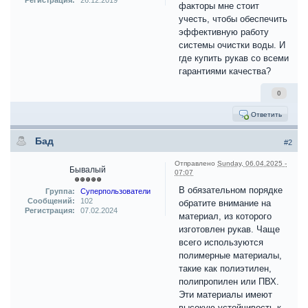
Регистрация:
26.12.2019
факторы мне стоит
учесть, чтобы обеспечить
эффективную работу
системы очистки воды. И
где купить рукав со всеми
гарантиями качества?
0
Ответить
Бад
#2
Отправлено
Sunday, 06.04.2025 -
Бывалый
07:07
В обязательном порядке
Группа:
Суперпользователи
Сообщений:
102
обратите внимание на
Регистрация:
07.02.2024
материал, из которого
изготовлен рукав. Чаще
всего используются
полимерные материалы,
такие как полиэтилен,
полипропилен или ПВХ.
Эти материалы имеют
высокую устойчивость к