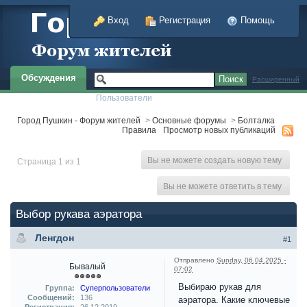
Вход
Регистрация
Помощь
Обсуждения
Расширенный
Пользователи
Город Пушкин - Форум жителей
>
Основные форумы
>
Болталка
Правила
Просмотр новых публикаций
Вы не можете создать новую тему
Страница 1 из 1
Вы не можете ответить в тему
Выбор рукава аэратора
Ленгдон
#1
Отправлено
Sunday, 06.04.2025 -
Бывалый
07:02
Выбираю рукав для
Группа:
Суперпользователи
Сообщений:
136
аэратора. Какие ключевые