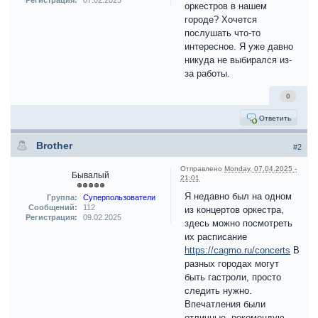
Регистрация:
07.02.2025
оркестров в нашем
городе? Хочется
послушать что-то
интересное. Я уже давно
никуда не выбирался из-
за работы.
0
Ответить
Brother
#2
Отправлено
Monday, 07.04.2025 -
Бывалый
21:01
Я недавно был на одном
Группа:
Суперпользователи
Сообщений:
112
из концертов оркестра,
Регистрация:
09.02.2025
здесь можно посмотреть
их расписание
https://cagmo.ru/concerts
В
разных городах могут
быть гастроли, просто
следить нужно.
Впечатления были
отличные, рекомендую,