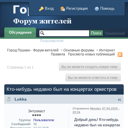
Вход
Регистрация
Помощь
Обсуждения
Расширенный
Пользователи
Город Пушкин - Форум жителей
>
Основные форумы
>
Интернет
Правила
Просмотр новых публикаций
Вы не можете создать новую тему
Страница 1 из 1
Вы не можете ответить в тему
Кто-нибудь недавно был на концертах оркестров
Lukka
#1
Отправлено
Monday, 07.04.2025 -
Энтузиаст
20:34
Добрый день! Кто-нибудь
Группа:
Пользователи
Сообщений:
96
недавно был на концертах