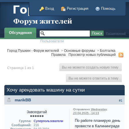
Вход
Регистрация
Помощь
Обсуждения
Расширенный
Пользователи
Город Пушкин - Форум жителей
>
Основные форумы
>
Болталка
Правила
Просмотр новых публикаций
Вы не можете создать новую тему
Страница 1 из 1
Вы не можете ответить в тему
Хочу арендовать машину на сутки
marikBB
#1
Отправлено
Wednesday,
Завсегдатай
23.04.2025 - 14:13
По работе планирую день
Группа:
Суперпользователи
Сообщений:
216
провести в Калининграде