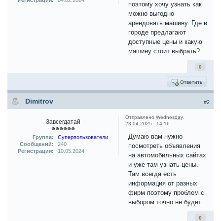
Регистрация:
04.02.2024
поэтому хочу узнать как
можно выгодно
арендовать машину. Где в
городе предлагают
доступные цены и какую
машину стоит выбрать?
0
Ответить
Dimitrov
#2
Отправлено
Wednesday,
Завсегдатай
23.04.2025 - 14:16
Думаю вам нужно
Группа:
Суперпользователи
Сообщений:
240
посмотреть объявления
Регистрация:
10.05.2024
на автомобильных сайтах
и уже там узнать цены.
Там всегда есть
информация от разных
фирм поэтому проблем с
выбором точно не будет.
0