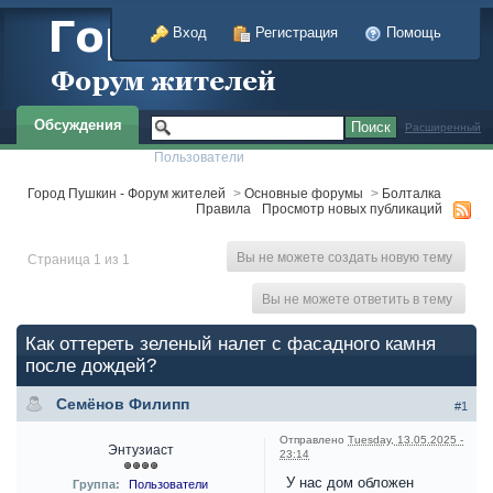
Вход
Регистрация
Помощь
Обсуждения
Расширенный
Пользователи
Город Пушкин - Форум жителей
>
Основные форумы
>
Болталка
Правила
Просмотр новых публикаций
Вы не можете создать новую тему
Страница 1 из 1
Вы не можете ответить в тему
Как оттереть зеленый налет с фасадного камня
после дождей?
Семёнов Филипп
#1
Отправлено
Tuesday, 13.05.2025 -
Энтузиаст
23:14
У нас дом обложен
Группа:
Пользователи