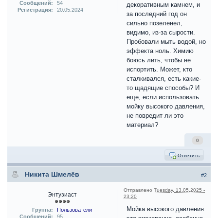
Сообщений:
54
декоративным камнем, и
Регистрация:
20.05.2024
за последний год он
сильно позеленел,
видимо, из-за сырости.
Пробовали мыть водой, но
эффекта ноль. Химию
боюсь лить, чтобы не
испортить. Может, кто
сталкивался, есть какие-
то щадящие способы? И
еще, если использовать
мойку высокого давления,
не повредит ли это
материал?
0
Ответить
Никита Шмелёв
#2
Отправлено
Tuesday, 13.05.2025 -
Энтузиаст
23:20
Мойка высокого давления
Группа:
Пользователи
Сообщений:
95