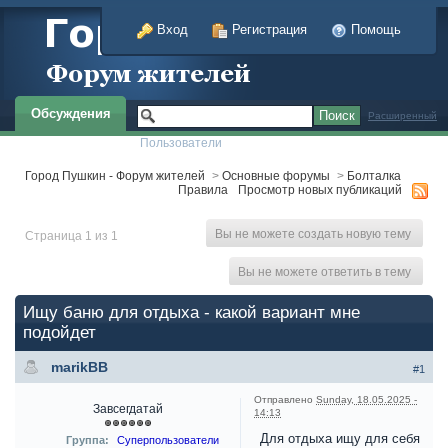
Вход
Регистрация
Помощь
Обсуждения
Расширенный
Пользователи
Город Пушкин - Форум жителей
>
Основные форумы
>
Болталка
Правила
Просмотр новых публикаций
Вы не можете создать новую тему
Страница 1 из 1
Вы не можете ответить в тему
Ищу баню для отдыха - какой вариант мне
подойдет
marikBB
#1
Отправлено
Sunday, 18.05.2025 -
Завсегдатай
14:13
Для отдыха ищу для себя
Группа:
Суперпользователи