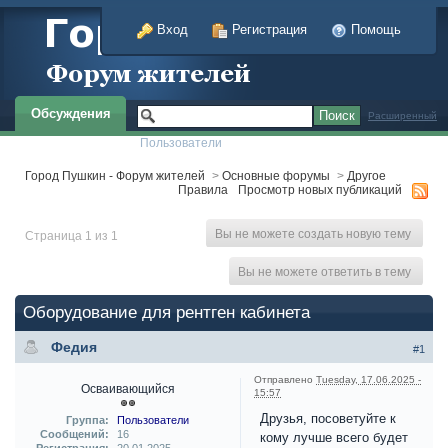
Вход
Регистрация
Помощь
Обсуждения
Расширенный
Пользователи
Город Пушкин - Форум жителей
>
Основные форумы
>
Другое
Правила
Просмотр новых публикаций
Вы не можете создать новую тему
Страница 1 из 1
Вы не можете ответить в тему
Оборудование для рентген кабинета
Федия
#1
Отправлено
Tuesday, 17.06.2025 -
Осваивающийся
15:57
Друзья, посоветуйте к
Группа:
Пользователи
Сообщений:
16
кому лучше всего будет