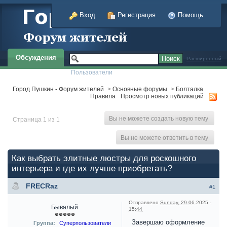
Вход
Регистрация
Помощь
Обсуждения
Расширенный
Пользователи
Город Пушкин - Форум жителей
>
Основные форумы
>
Болталка
Правила
Просмотр новых публикаций
Вы не можете создать новую тему
Страница 1 из 1
Вы не можете ответить в тему
Как выбрать элитные люстры для роскошного
интерьера и где их лучше приобретать?
FRECRaz
#1
Отправлено
Sunday, 29.06.2025 -
Бывалый
15:44
Завершаю оформление
Группа:
Суперпользователи