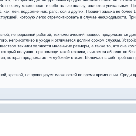
Вот почему масло несет в себе только пользу, является уникальным. П
р, как: лен, подсолнечник, рапс, соя и других. Процент жмыха не более
струкцией, которую легко отремонтировать в случае необходимости. Пр
ьной, непрерывной работой, технологический процесс продолжается до
ого, неприхотливо в уходе и отличается долгим сроком службы. Устрой
ществом техники являются маленькие размеры, а также то, что она комп
который получают при помощи такой техники, считается абсолютно безо
гия, которая предполагает «глубокий» отжим. Включает в себя тройное
чной, крепкой, не провоцирует сложностей во время применения. Среди