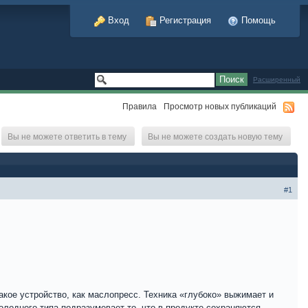
Вход
Регистрация
Помощь
Расширенный
Правила
Просмотр новых публикаций
Вы не можете ответить в тему
Вы не можете создать новую тему
#1
кое устройство, как маслопресс. Техника «глубоко» выжимает и
олодного типа подразумевает то, что в продукте сохраняются