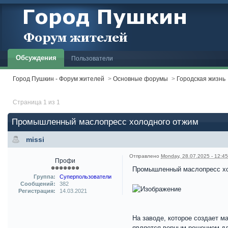
Обсуждения
Пользователи
Город Пушкин - Форум жителей
>
Основные форумы
>
Городская жизнь
Страница 1 из 1
Промышленный маслопресс холодного отжим
missi
Отправлено
Monday, 28.07.2025 - 12:45
Профи
Промышленный маслопресс хо
Группа:
Суперпользователи
Сообщений:
382
Регистрация:
14.03.2021
На заводе, которое создает м
является верным решением для