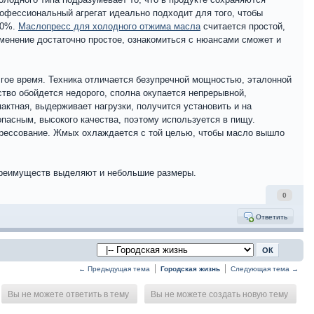
рофессиональный агрегат идеально подходит для того, чтобы
 10%.
Маслопресс для холодного отжима масла
считается простой,
именение достаточно простое, ознакомиться с нюансами сможет и
лгое время. Техника отличается безупречной мощностью, эталонной
ство обойдется недорого, сполна окупается непрерывной,
актная, выдерживает нагрузки, получится установить и на
пасным, высокого качества, поэтому используется в пищу.
 прессование. Жмых охлаждается с той целью, чтобы масло вышло
 преимуществ выделяют и небольшие размеры.
0
Ответить
← Предыдущая тема
Городская жизнь
Следующая тема →
Вы не можете ответить в тему
Вы не можете создать новую тему