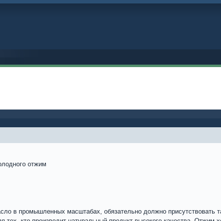
лодного отжим
асло в промышленных масштабах, обязательно должно присутствовать та
 тех, кто производит натуральный продукт высокого качества. Отжим х