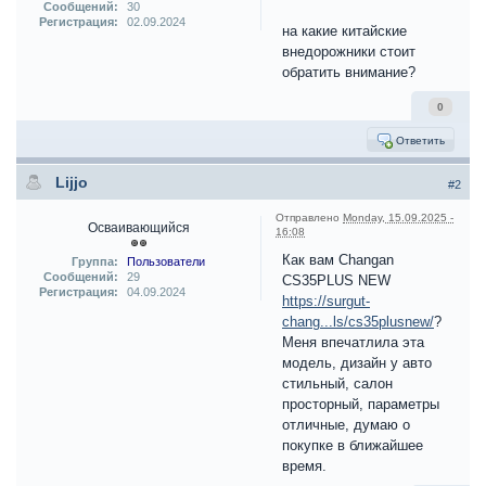
Сообщений:
30
Регистрация:
02.09.2024
на какие китайские
внедорожники стоит
обратить внимание?
0
Ответить
Lijjo
#2
Отправлено
Monday, 15.09.2025 -
Осваивающийся
16:08
Как вам Changan
Группа:
Пользователи
Сообщений:
29
CS35PLUS NEW
Регистрация:
04.09.2024
https://surgut-
chang...ls/cs35plusnew/
?
Меня впечатлила эта
модель, дизайн у авто
стильный, салон
просторный, параметры
отличные, думаю о
покупке в ближайшее
время.