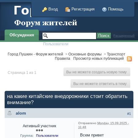
Вход
Регистрация
Помощь
Обсуждения
Расширенный
Пользователи
Город Пушкин - Форум жителей
>
Основные форумы
>
Транспорт
Правила
Просмотр новых публикаций
Вы не можете создать новую тему
Страница 1 из 1
Вы не можете ответить в тему
на какие китайские внедорожники стоит обратить
внимание?
alom
#1
Отправлено
Monday, 15.09.2025 -
Активный участник
11:48
Всем привет
Группа:
Пользователи