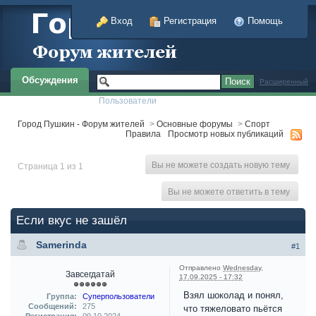
Вход
Регистрация
Помощь
Обсуждения
Расширенный
Пользователи
Город Пушкин - Форум жителей
>
Основные форумы
>
Спорт
Правила
Просмотр новых публикаций
Вы не можете создать новую тему
Страница 1 из 1
Вы не можете ответить в тему
Если вкус не зашёл
Samerinda
#1
Отправлено
Wednesday,
Завсегдатай
17.09.2025 - 17:32
Взял шоколад и понял,
Группа:
Суперпользователи
Сообщений:
275
что тяжеловато пьётся