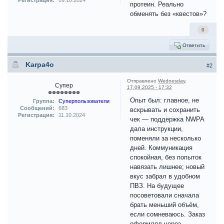
Регистрация:
09.10.2024
протеин. Реально
обменять без «квестов»?
0
Ответить
Karpa4o
#2
Отправлено
Wednesday,
Супер
17.09.2025 - 17:32
Опыт был: главное, не
Группа:
Суперпользователи
Сообщений:
683
вскрывать и сохранить
Регистрация:
11.10.2024
чек — поддержка NWPA
дала инструкции,
поменяли за несколько
дней. Коммуникация
спокойная, без попыток
навязать лишнее; новый
вкус забрал в удобном
ПВЗ. На будущее
посоветовали сначала
брать меньший объём,
если сомневаюсь. Заказ
оформлял через