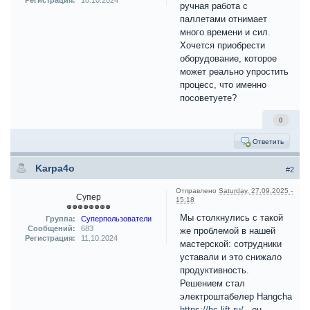
Регистрация:
10.10.2024
ручная работа с
паллетами отнимает
много времени и сил.
Хочется приобрести
оборудование, которое
может реально упростить
процесс, что именно
посоветуете?
0
Ответить
Karpa4o
#2
Отправлено
Saturday, 27.09.2025 -
Супер
15:18
Мы столкнулись с такой
Группа:
Суперпользователи
Сообщений:
683
же проблемой в нашей
Регистрация:
11.10.2024
мастерской: сотрудники
уставали и это снижало
продуктивность.
Решением стал
электроштабелер Hangcha
https://hc-lift.ru/
, он