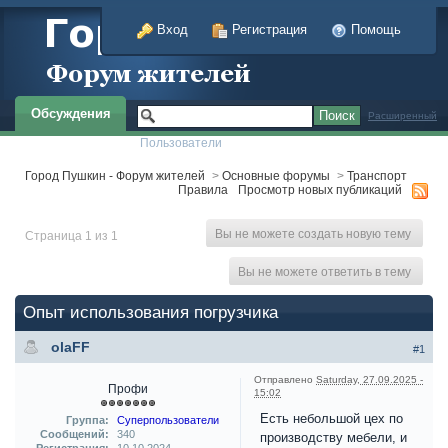
Вход
Регистрация
Помощь
Обсуждения
Расширенный
Пользователи
Город Пушкин - Форум жителей
>
Основные форумы
>
Транспорт
Правила
Просмотр новых публикаций
Вы не можете создать новую тему
Страница 1 из 1
Вы не можете ответить в тему
Опыт использования погрузчика
olaFF
#1
Отправлено
Saturday, 27.09.2025 -
Профи
15:02
Есть небольшой цех по
Группа:
Суперпользователи
Сообщений:
340
производству мебели, и