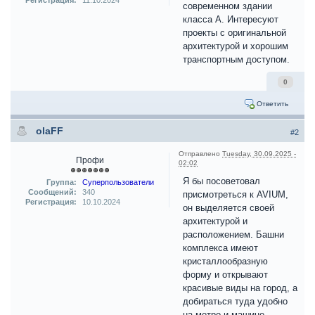
Регистрация:
11.10.2024
современном здании
класса А. Интересуют
проекты с оригинальной
архитектурой и хорошим
транспортным доступом.
0
Ответить
olaFF
#2
Отправлено
Tuesday, 30.09.2025 -
Профи
02:02
Я бы посоветовал
Группа:
Суперпользователи
Сообщений:
340
присмотреться к AVIUM,
Регистрация:
10.10.2024
он выделяется своей
архитектурой и
расположением. Башни
комплекса имеют
кристаллообразную
форму и открывают
красивые виды на город, а
добираться туда удобно
на метро и машине.