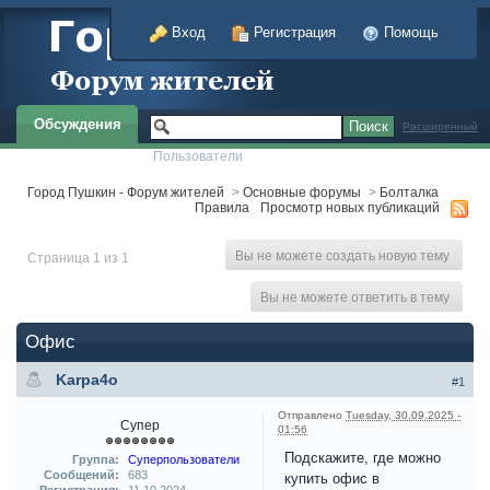
Вход
Регистрация
Помощь
Обсуждения
Расширенный
Пользователи
Город Пушкин - Форум жителей
>
Основные форумы
>
Болталка
Правила
Просмотр новых публикаций
Вы не можете создать новую тему
Страница 1 из 1
Вы не можете ответить в тему
Офис
Karpa4o
#1
Отправлено
Tuesday, 30.09.2025 -
Супер
01:56
Подскажите, где можно
Группа:
Суперпользователи
Сообщений:
683
купить офис в