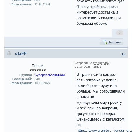
Сообщений:
683
заказать гранит оптом для
Регистрация:
11.10.2024
благоустройства парка.
Интересует доставка и
возможность скидки при
большом объёме.
0
Ответить
olaFF
#2
Отправлено
Wednesday,
Профи
22.10.2025 - 15:01
В Гранит Сити как раз
Группа:
Суперпользователи
Сообщений:
340
есть оптовые условия,
Регистрация:
10.10.2024
если берёте фуру или
больше. Мы сотрудничали
с ними по
муниципальному проекту
и всё пришло вовремя,
документы в порядке.
Ознакомьтесь с каталогом
на
https://www.granite-...bordur_gra