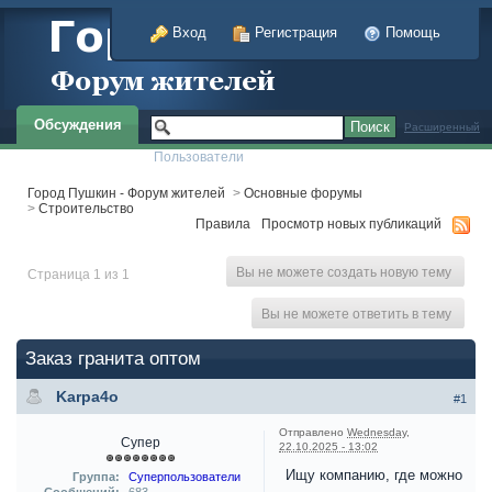
Вход
Регистрация
Помощь
Обсуждения
Расширенный
Пользователи
Город Пушкин - Форум жителей
>
Основные форумы
>
Строительство
Правила
Просмотр новых публикаций
Вы не можете создать новую тему
Страница 1 из 1
Вы не можете ответить в тему
Заказ гранита оптом
Karpa4o
#1
Отправлено
Wednesday,
Супер
22.10.2025 - 13:02
Ищу компанию, где можно
Группа:
Суперпользователи