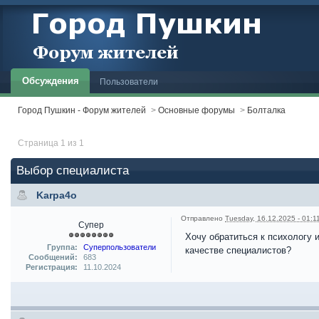
Обсуждения
Пользователи
Город Пушкин - Форум жителей
>
Основные форумы
>
Болталка
Страница 1 из 1
Выбор специалиста
Karpa4o
Отправлено
Tuesday, 16.12.2025 - 01:1
Супер
Хочу обратиться к психологу 
Группа:
Суперпользователи
качестве специалистов?
Сообщений:
683
Регистрация:
11.10.2024