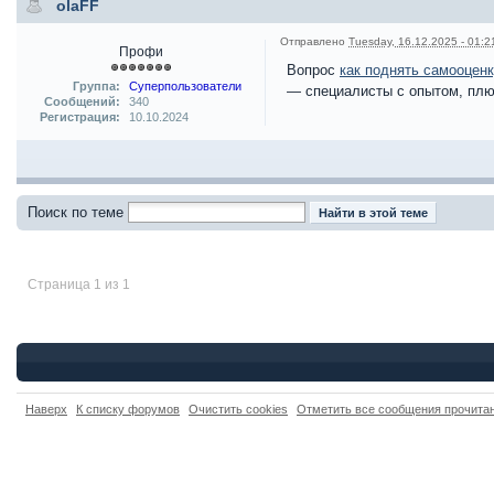
olaFF
Отправлено
Tuesday, 16.12.2025 - 01:2
Профи
Вопрос
как поднять самооцен
Группа:
Суперпользователи
— специалисты с опытом, плюс
Сообщений:
340
Регистрация:
10.10.2024
Поиск по теме
Страница 1 из 1
Наверх
К списку форумов
Очистить cookies
Отметить все сообщения прочит