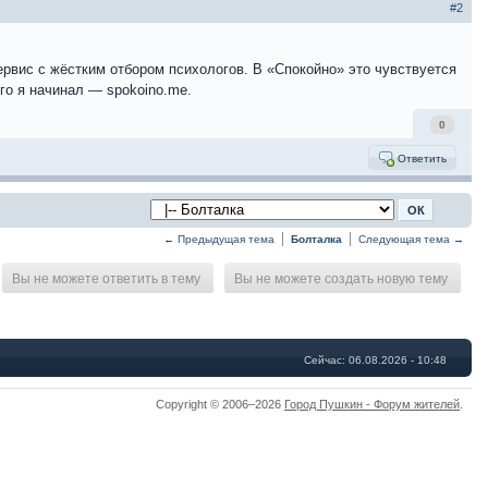
#2
рвис с жёстким отбором психологов. В «Спокойно» это чувствуется
го я начинал — spokoino.me.
0
Ответить
← Предыдущая тема
Болталка
Следующая тема →
Вы не можете ответить в тему
Вы не можете создать новую тему
Сейчас: 06.08.2026 - 10:48
Copyright © 2006–2026
Город Пушкин - Форум жителей
.