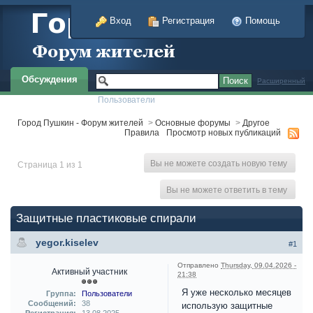
Вход
Регистрация
Помощь
Обсуждения
Расширенный
Пользователи
Город Пушкин - Форум жителей
>
Основные форумы
>
Другое
Правила
Просмотр новых публикаций
Вы не можете создать новую тему
Страница 1 из 1
Вы не можете ответить в тему
Защитные пластиковые спирали
yegor.kiselev
#1
Отправлено
Thursday, 09.04.2026 -
Активный участник
21:38
Я уже несколько месяцев
Группа:
Пользователи
Сообщений:
38
использую защитные