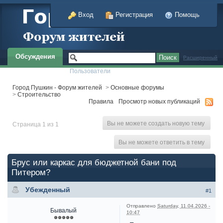
Вход
Регистрация
Помощь
Обсуждения
Расширенный
Пользователи
Город Пушкин - Форум жителей
>
Основные форумы
>
Строительство
Правила
Просмотр новых публикаций
Вы не можете создать новую тему
Страница 1 из 1
Вы не можете ответить в тему
Брус или каркас для бюджетной бани под
Питером?
Убежденный
#1
Отправлено
Saturday, 11.04.2026 -
Бывалый
10:47