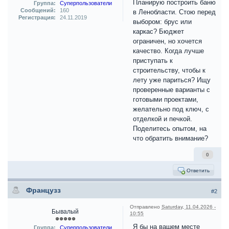
Планирую построить баню
Группа:
Суперпользователи
Сообщений:
160
в Ленобласти. Стою перед
Регистрация:
24.11.2019
выбором: брус или
каркас? Бюджет
ограничен, но хочется
качество. Когда лучше
приступать к
строительству, чтобы к
лету уже париться? Ищу
проверенные варианты с
готовыми проектами,
желательно под ключ, с
отделкой и печкой.
Поделитесь опытом, на
что обратить внимание?
0
Ответить
Французз
#2
Отправлено
Saturday, 11.04.2026 -
Бывалый
10:55
Я бы на вашем месте
Группа:
Суперпользователи