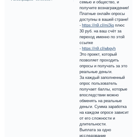
Сообщений:
35
Выскажитесь за себя,
Регистрация:
30.05.2024
семью и общество, и
получите вознаграждение!
Платные онлайн опросы
доступны в вашей стране!
-
https://n9.cl/mi3jq
плюс
30 руб. на ваш счёт за
переход именно по этой
ссылке
-
https://n9.cl/wbgyh
Это проект, который
позволяет проходить
опросы и получать за это
реальные деньги.
За каждый заполненный
опрос пользователь
получает баллы, которые
впоследствии можно
обменять на реальные
деньги. Сумма заработка
на каждом опросе зависит
от его сложности и
длительности.
Выплата за одно