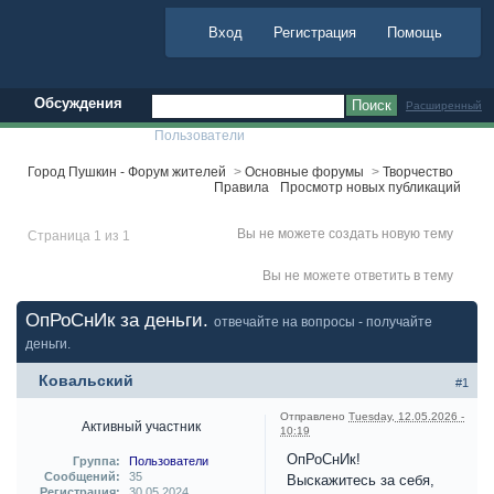
Вход
Регистрация
Помощь
Обсуждения
Расширенный
Пользователи
Город Пушкин - Форум жителей
>
Основные форумы
>
Творчество
Правила
Просмотр новых публикаций
Вы не можете создать новую тему
Страница 1 из 1
Вы не можете ответить в тему
ОпРоСнИк за деньги.
отвечайте на вопросы - получайте
деньги.
Ковальский
#1
Отправлено
Tuesday, 12.05.2026 -
Активный участник
10:19
ОпРоСнИк!
Группа:
Пользователи