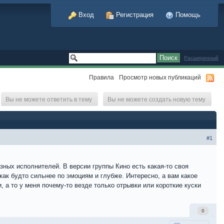
Вход
Регистрация
Помощь
Расширенный
Правила
Просмотр новых публикаций
Вы не можете ответить в тему
Вы не можете создать новую тему
#1
ных исполнителей. В версии группы Кино есть какая-то своя
как будто сильнее по эмоциям и глубже. Интересно, а вам какое
 а то у меня почему-то везде только отрывки или короткие куски
0