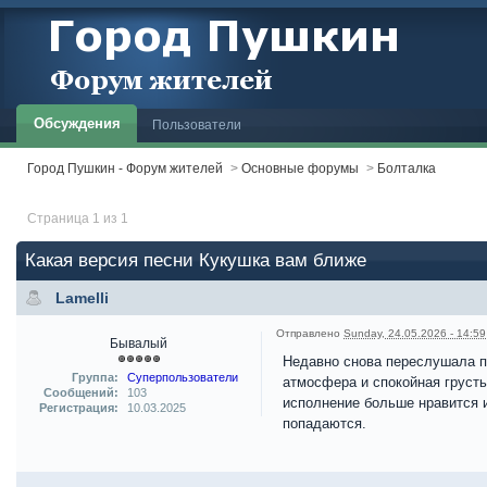
Обсуждения
Пользователи
Город Пушкин - Форум жителей
>
Основные форумы
>
Болталка
Страница 1 из 1
Какая версия песни Кукушка вам ближе
Lamelli
Отправлено
Sunday, 24.05.2026 - 14:59
Бывалый
Недавно снова переслушала пе
Группа:
Суперпользователи
атмосфера и спокойная грусть
Сообщений:
103
исполнение больше нравится и
Регистрация:
10.03.2025
попадаются.