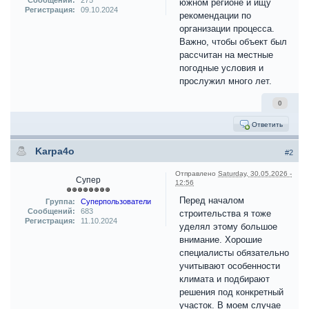
Сообщений:
275
южном регионе и ищу
Регистрация:
09.10.2024
рекомендации по
организации процесса.
Важно, чтобы объект был
рассчитан на местные
погодные условия и
прослужил много лет.
0
Ответить
Karpa4o
#2
Отправлено
Saturday, 30.05.2026 -
Супер
12:56
Перед началом
Группа:
Суперпользователи
Сообщений:
683
строительства я тоже
Регистрация:
11.10.2024
уделял этому большое
внимание. Хорошие
специалисты обязательно
учитывают особенности
климата и подбирают
решения под конкретный
участок. В моем случае