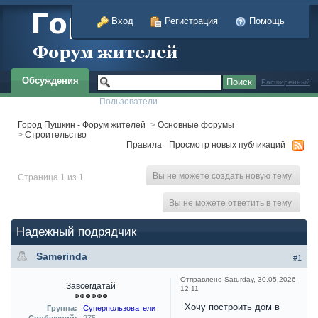
Вход
Регистрация
Помощь
Обсуждения
Расширенный
Пользователи
Город Пушкин - Форум жителей
>
Основные форумы
>
Строительство
Правила
Просмотр новых публикаций
Вы не можете создать новую тему
Страница 1 из 1
Вы не можете ответить в тему
Надежный подрядчик
Samerinda
#1
Отправлено
Saturday, 30.05.2026 -
Завсегдатай
12:11
Хочу построить дом в
Группа:
Суперпользователи