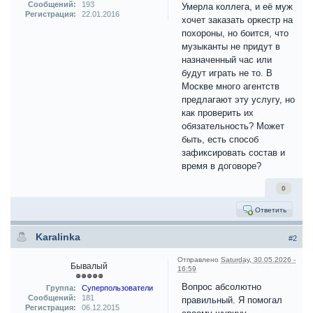
Сообщений:
193
Умерла коллега, и её муж
Регистрация:
22.01.2016
хочет заказать оркестр на
похороны, но боится, что
музыканты не придут в
назначенный час или
будут играть не то. В
Москве много агентств
предлагают эту услугу, но
как проверить их
обязательность? Может
быть, есть способ
зафиксировать состав и
время в договоре?
0
Ответить
Karalinka
#2
Отправлено
Saturday, 30.05.2026 -
Бывалый
16:59
Вопрос абсолютно
Группа:
Суперпользователи
Сообщений:
181
правильный. Я помогал
Регистрация:
06.12.2015