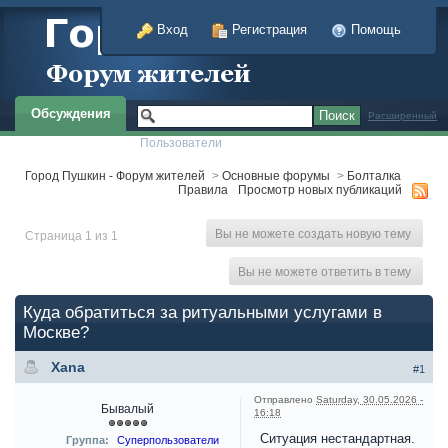
Вход
Регистрация
Помощь
Обсуждения
Расширенный
Пользователи
Город Пушкин - Форум жителей
>
Основные форумы
>
Болталка
Правила
Просмотр новых публикаций
Вы не можете создать новую тему
Страница 1 из 1
Вы не можете ответить в тему
Куда обратиться за ритуальными услугами в
Москве?
Xana
#1
Отправлено
Saturday, 30.05.2026 -
Бывалый
16:18
Ситуация нестандартная.
Группа:
Суперпользователи