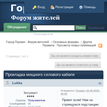
Вход
Регистрация
Помощь
Обсуждения
Расширенный
Пользователи
Город Пушкин - Форум жителей
>
Основные форумы
>
Другое
Правила
Просмотр новых публикаций
Вы не можете создать новую тему
Страница 1 из 1
Вы не можете ответить в тему
Прокладка мощного силового кабеля
Lukka
#1
Отправлено
Tuesday, 02.06.2026 -
Энтузиаст
20:29
Привет всем! Нам на
Группа:
Пользователи
Сообщений:
96
строящуюся подстанцию