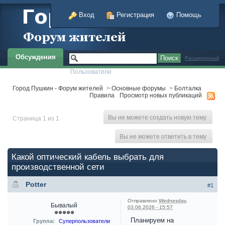
Вход
Регистрация
Помощь
Обсуждения
Расширенный
Пользователи
Город Пушкин - Форум жителей
>
Основные форумы
>
Болталка
Правила
Просмотр новых публикаций
Вы не можете создать новую тему
Страница 1 из 1
Вы не можете ответить в тему
Какой оптический кабель выбрать для
производственной сети
Potter
#1
Отправлено
Wednesday,
Бывалый
03.06.2026 - 15:57
Планируем на
Группа:
Суперпользователи