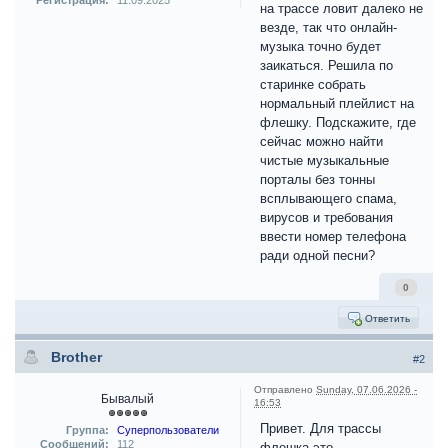
Регистрация:
11.09.2025
на трассе ловит далеко не
везде, так что онлайн-
музыка точно будет
заикаться. Решила по
старинке собрать
нормальный плейлист на
флешку. Подскажите, где
сейчас можно найти
чистые музыкальные
порталы без тонны
всплывающего спама,
вирусов и требования
ввести номер телефона
ради одной песни?
0
Ответить
Brother
#2
Отправлено
Sunday, 07.06.2026 -
Бывалый
16:53
Привет. Для трассы
Группа:
Суперпользователи
Сообщений:
112
флешка это