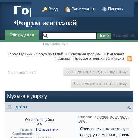
Вход
Регистрация
Помощь
Обсуждения
Расширенный
Пользователи
Город Пушкин - Форум жителей
>
Основные форумы
>
Интернет
Правила
Просмотр новых публикаций
Вы не можете создать новую тему
Страница 1 из 1
Вы не можете ответить в тему
Музыка в дорогу
gnina
#1
Отправлено
Sunday, 07.06.2026 -
Осваивающийся
16:43
Собираюсь в длительную
Группа:
Пользователи
Сообщений:
14
поездку на машине, связь