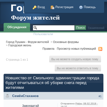
Вход
Регистрация
Помощь
Обсуждения
Расширенный
Пользователи
Город Пушкин - Форум жителей
>
Основные форумы
>
Городская жизнь
Правила
Просмотр новых публикаций
Вы не можете создать новую тему
Страница 1 из 1
Вы не можете ответить в тему
Новшество от Смольного: администрации города
будут отчитываться об уборке снега перед
жителями
СемёнСтаханов
#1
Отправлено
Friday, 08.02.2019 -
Завсегдатай
16:37