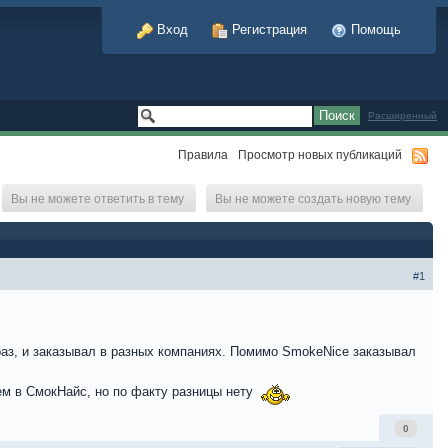
Вход
Регистрация
Помощь
Расширенный
Правила
Просмотр новых публикаций
Вы не можете ответить в тему
Вы не можете создать новую тему
#1
 раз, и заказывал в разных компаниях. Помимо SmokeNice заказывал
ем в СмокНайс, но по факту разницы нету
0