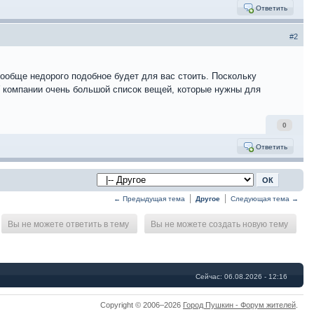
Ответить
#2
Вообще недорого подобное будет для вас стоить. Поскольку
У компании очень большой список вещей, которые нужны для
0
Ответить
← Предыдущая тема
Другое
Следующая тема →
Вы не можете ответить в тему
Вы не можете создать новую тему
Сейчас: 06.08.2026 - 12:16
Copyright © 2006–2026
Город Пушкин - Форум жителей
.