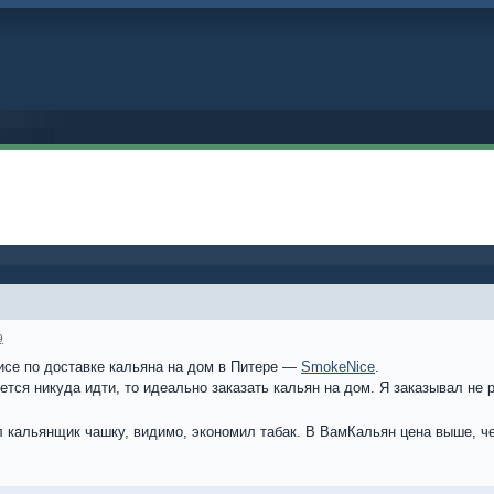
9
исе по доставке кальяна на дом в Питере —
SmokeNice
.
ется никуда идти, то идеально заказать кальян на дом. Я заказывал не
л кальянщик чашку, видимо, экономил табак. В ВамКальян цена выше, ч