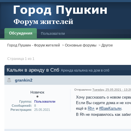
Обсуждения
Пользователи
Город Пушкин - Форум жителей
>
Основные форумы
>
Другое
Страница 1 из 1
Кальян в аренду в Спб
Аренда кальяна на дом в спб
grankin2
Отправлено
Tuesday, 25.05.2021 - 13:2
Новичок
Хочу рассказать о новом серв
Группа:
Пользователи
Если Вы сидите дома и не хоч
Сообщений:
8
ещё в
Rh+
и
#ВамКальян
.
Регистрация:
25.05.2021
В Rh не понравилось как заби