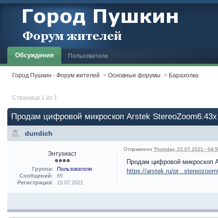
Обсуждения
Пользователи
Город Пушкин - Форум жителей
>
Основные форумы
>
Барахолка
Страница 1 из 1
Продам цифровой микроскоп Arstek StereoZoom6.43x
dundich
Отправлено
Thursday, 22.07.2021 - 04:
Энтузиаст
Продам цифровой микроскоп Ar
Группа:
Пользователи
https://arstek.ru/pr...stereozoo
Сообщений:
89
Регистрация:
15.07.2021