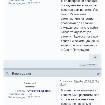
Сообщений:
136
Я по профессии сварщик,
Регистрация:
21.12.2020
последнее несколько лет
работаю сам на себя. Уже
около 2х месяцев
замечаю, что качество
проволоки для сварки
ухудшилось, нужно найти
какую-то адекватную
замену. Надеюсь на ваши
советы и рекомендации из
личного опыта, нахожусь
в Санкт-Петербурге.
0
Ответить
ReutovLexa
#2
Отправлено
Tuesday, 03.08.2021 -
Бывалый
12:44
Я тоже часто занимаюсь
Группа:
Суперпользователи
Сообщений:
123
сварочными работами, это
Регистрация:
22.12.2020
хоть и не основная моя
работа, но частенько