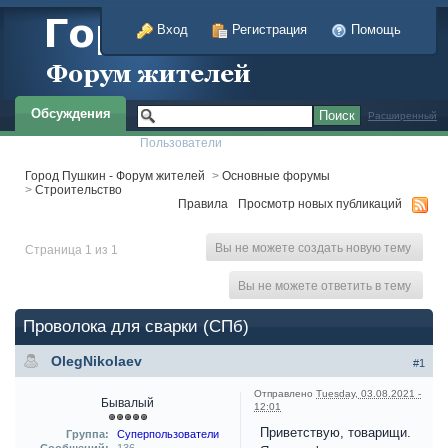
Вход
Регистрация
Помощь
Обсуждения
Расширенный
Пользователи
Город Пушкин - Форум жителей
>
Основные форумы
>
Строительство
Правила
Просмотр новых публикаций
Вы не можете создать новую тему
Страница 1 из 1
Вы не можете ответить в тему
Проволока для сварки (СПб)
OlegNikolaev
#1
Отправлено
Tuesday, 03.08.2021 -
Бывалый
12:01
Приветствую, товарищи.
Группа:
Суперпользователи