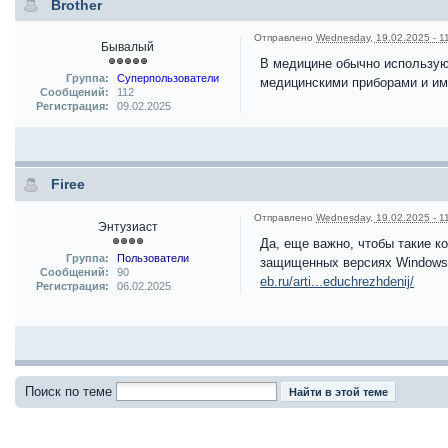
Brother
Отправлено
Wednesday, 19.02.2025 - 1
Бывалый
В медицине обычно использую
Группа:
Суперпользователи
медицинскими приборами и им
Сообщений:
112
Регистрация:
09.02.2025
Firee
Отправлено
Wednesday, 19.02.2025 - 1
Энтузиаст
Да, еще важно, чтобы такие 
Группа:
Пользователи
защищенных версиях Windows
Сообщений:
90
eb.ru/arti...educhrezhdenij/
Регистрация:
06.02.2025
Поиск по теме