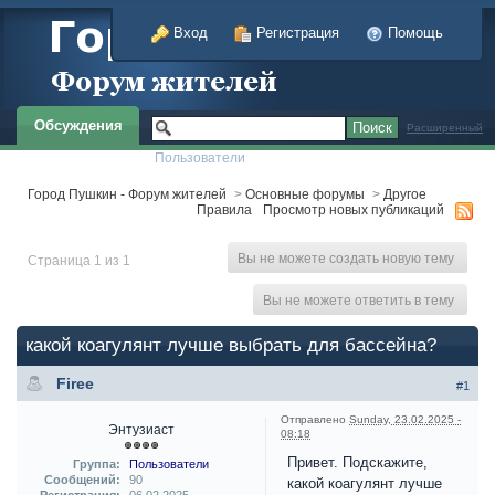
Вход
Регистрация
Помощь
Обсуждения
Расширенный
Пользователи
Город Пушкин - Форум жителей
>
Основные форумы
>
Другое
Правила
Просмотр новых публикаций
Вы не можете создать новую тему
Страница 1 из 1
Вы не можете ответить в тему
какой коагулянт лучше выбрать для бассейна?
Firee
#1
Отправлено
Sunday, 23.02.2025 -
Энтузиаст
08:18
Привет. Подскажите,
Группа:
Пользователи
Сообщений:
90
какой коагулянт лучше