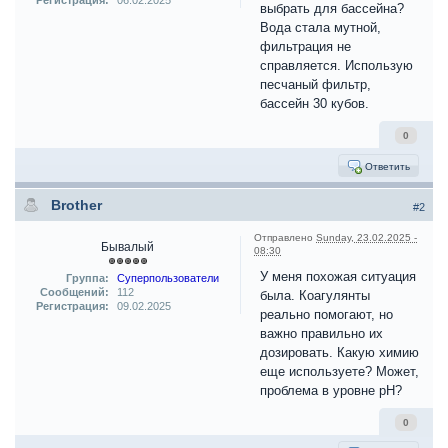
Регистрация:
06.02.2025
выбрать для бассейна?
Вода стала мутной,
фильтрация не
справляется. Использую
песчаный фильтр,
бассейн 30 кубов.
0
Ответить
Brother
#2
Отправлено
Sunday, 23.02.2025 -
Бывалый
08:30
У меня похожая ситуация
Группа:
Суперпользователи
Сообщений:
112
была. Коагулянты
Регистрация:
09.02.2025
реально помогают, но
важно правильно их
дозировать. Какую химию
еще используете? Может,
проблема в уровне pH?
0