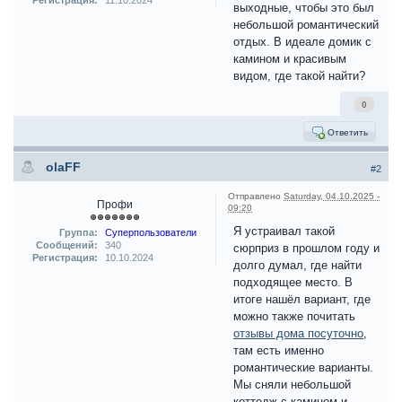
Регистрация:
11.10.2024
выходные, чтобы это был
небольшой романтический
отдых. В идеале домик с
камином и красивым
видом, где такой найти?
0
Ответить
olaFF
#2
Отправлено
Saturday, 04.10.2025 -
Профи
09:20
Я устраивал такой
Группа:
Суперпользователи
Сообщений:
340
сюрприз в прошлом году и
Регистрация:
10.10.2024
долго думал, где найти
подходящее место. В
итоге нашёл вариант, где
можно также почитать
отзывы дома посуточно
,
там есть именно
романтические варианты.
Мы сняли небольшой
коттедж с камином и