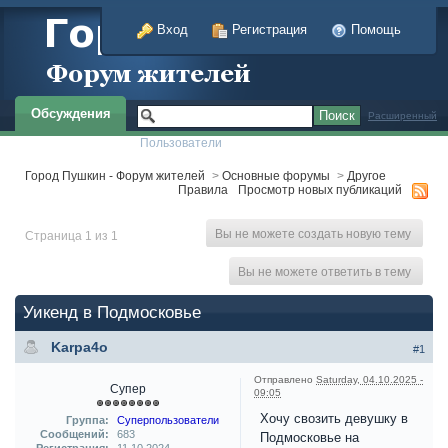
Вход
Регистрация
Помощь
Обсуждения
Расширенный
Пользователи
Город Пушкин - Форум жителей
>
Основные форумы
>
Другое
Правила
Просмотр новых публикаций
Вы не можете создать новую тему
Страница 1 из 1
Вы не можете ответить в тему
Уикенд в Подмосковье
Karpa4o
#1
Отправлено
Saturday, 04.10.2025 -
Супер
09:05
Хочу свозить девушку в
Группа:
Суперпользователи
Сообщений:
683
Подмосковье на