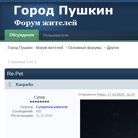
Обсуждения
Пользователи
Город Пушкин - Форум жителей
>
Основные форумы
>
Другое
Страница 1 из 1
Re-Pet
Karpa4o
Отправлено
Friday, 17.10.2025 - 11:27
Супер
Группа:
Суперпользователи
Сообщений:
683
Регистрация:
11.10.2024