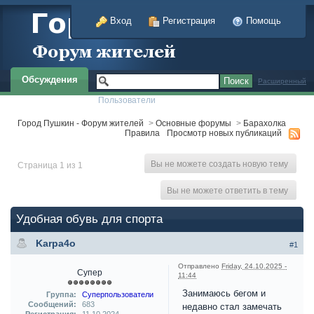
Вход
Регистрация
Помощь
Обсуждения
Расширенный
Пользователи
Город Пушкин - Форум жителей
>
Основные форумы
>
Барахолка
Правила
Просмотр новых публикаций
Вы не можете создать новую тему
Страница 1 из 1
Вы не можете ответить в тему
Удобная обувь для спорта
Karpa4o
#1
Отправлено
Friday, 24.10.2025 -
Супер
11:44
Занимаюсь бегом и
Группа:
Суперпользователи
Сообщений:
683
недавно стал замечать