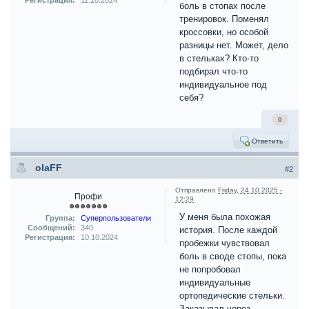
Регистрация:
11.10.2024
боль в стопах после
тренировок. Поменял
кроссовки, но особой
разницы нет. Может, дело
в стельках? Кто-то
подбирал что-то
индивидуальное под
себя?
0
Ответить
olaFF
#2
Отправлено
Friday, 24.10.2025 -
Профи
12:29
У меня была похожая
Группа:
Суперпользователи
Сообщений:
340
история. После каждой
Регистрация:
10.10.2024
пробежки чувствовал
боль в своде стопы, пока
не попробовал
индивидуальные
ортопедические стельки.
Заказывал через