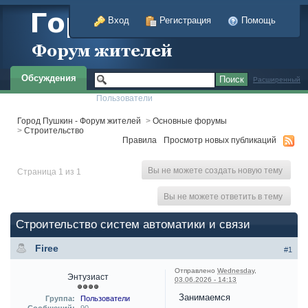
Вход
Регистрация
Помощь
Обсуждения
Расширенный
Пользователи
Город Пушкин - Форум жителей
>
Основные форумы
>
Строительство
Правила
Просмотр новых публикаций
Вы не можете создать новую тему
Страница 1 из 1
Вы не можете ответить в тему
Строительство систем автоматики и связи
Firee
#1
Отправлено
Wednesday,
Энтузиаст
03.06.2026 - 14:13
Занимаемся
Группа:
Пользователи