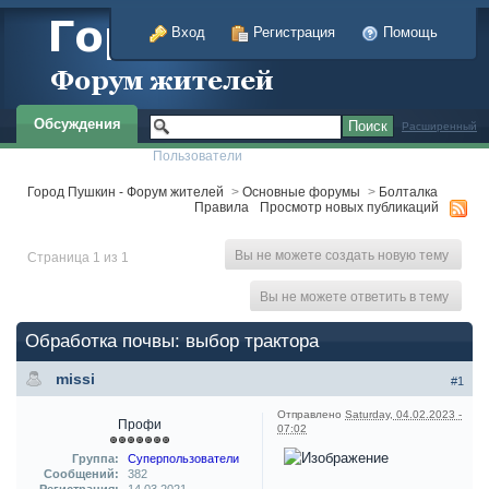
Вход
Регистрация
Помощь
Обсуждения
Расширенный
Пользователи
Город Пушкин - Форум жителей
>
Основные форумы
>
Болталка
Правила
Просмотр новых публикаций
Вы не можете создать новую тему
Страница 1 из 1
Вы не можете ответить в тему
Обработка почвы: выбор трактора
missi
#1
Отправлено
Saturday, 04.02.2023 -
Профи
07:02
Группа:
Суперпользователи
Сообщений:
382