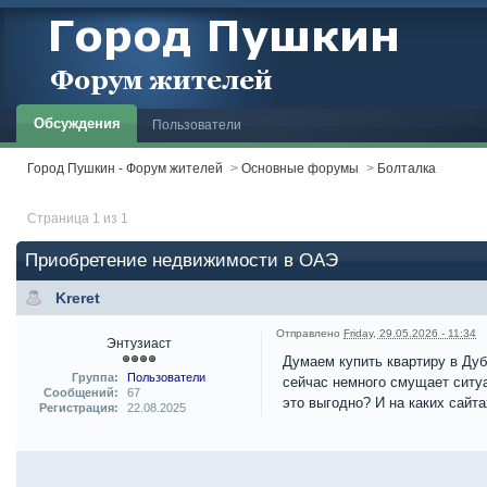
Обсуждения
Пользователи
Город Пушкин - Форум жителей
>
Основные форумы
>
Болталка
Страница 1 из 1
Приобретение недвижимости в ОАЭ
Kreret
Отправлено
Friday, 29.05.2026 - 11:34
Энтузиаст
Думаем купить квартиру в Дуба
Группа:
Пользователи
сейчас немного смущает ситуа
Сообщений:
67
это выгодно? И на каких сайт
Регистрация:
22.08.2025