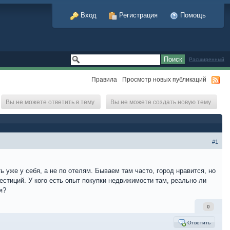
Вход
Регистрация
Помощь
Расширенный
Правила
Просмотр новых публикаций
Вы не можете ответить в тему
Вы не можете создать новую тему
#1
 уже у себя, а не по отелям. Бываем там часто, город нравится, но
естиций. У кого есть опыт покупки недвижимости там, реально ли
я?
0
Ответить