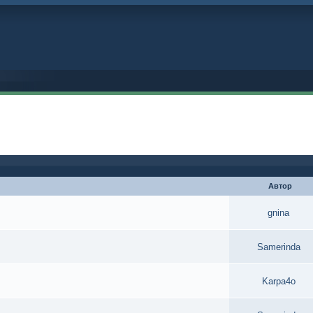
Автор
gnina
Samerinda
Karpa4o