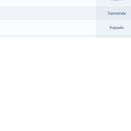
Samerinda
Karpa4o
сайт только запустился?
XoTDogich
Samerinda
Lukka
Karpa4o
Brother
Samerinda
Karpa4o