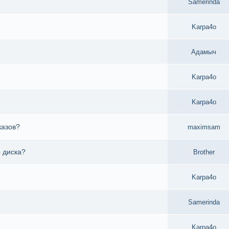
Samerinda
Karpa4o
Адамыч
Karpa4o
Karpa4o
казов?
maximsam
 диска?
Brother
Karpa4o
Samerinda
Karpa4o