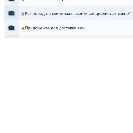
Как передать клиентские звонки специалистам извне?
Приложение для доставки еды
Стоит ли тратить деньги на баннерную рекламу, если 
УЗИ при беременности - показать родственникам
Рассматриваем вариант аренды сервера
Сколько стоит наладить кадровый учет
Кто как ищет промокоды на алиэкспресс?
Сравнение городов для пенсионеров
Регистрация заколебала уже