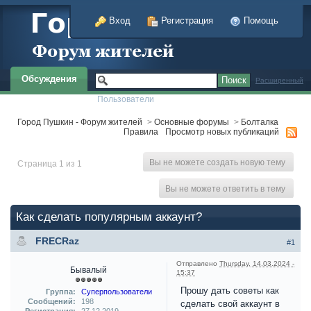
Вход
Регистрация
Помощь
Обсуждения
Расширенный
Пользователи
Город Пушкин - Форум жителей
>
Основные форумы
>
Болталка
Правила
Просмотр новых публикаций
Вы не можете создать новую тему
Страница 1 из 1
Вы не можете ответить в тему
Как сделать популярным аккаунт?
FRECRaz
#1
Отправлено
Thursday, 14.03.2024 -
Бывалый
15:37
Прошу дать советы как
Группа:
Суперпользователи
Сообщений:
198
сделать свой аккаунт в