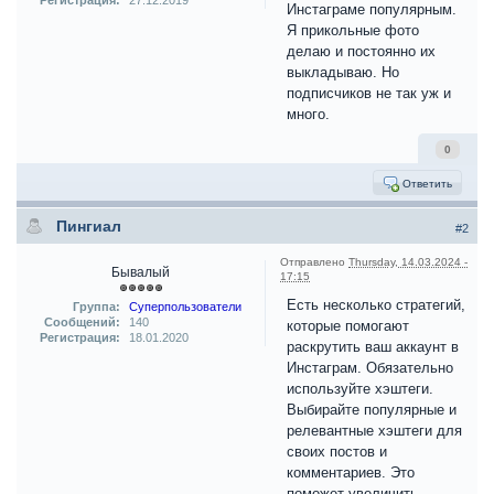
Регистрация:
27.12.2019
Инстаграме популярным.
Я прикольные фото
делаю и постоянно их
выкладываю. Но
подписчиков не так уж и
много.
0
Ответить
Пингиал
#2
Отправлено
Thursday, 14.03.2024 -
Бывалый
17:15
Есть несколько стратегий,
Группа:
Суперпользователи
Сообщений:
140
которые помогают
Регистрация:
18.01.2020
раскрутить ваш аккаунт в
Инстаграм. Обязательно
используйте хэштеги.
Выбирайте популярные и
релевантные хэштеги для
своих постов и
комментариев. Это
поможет увеличить